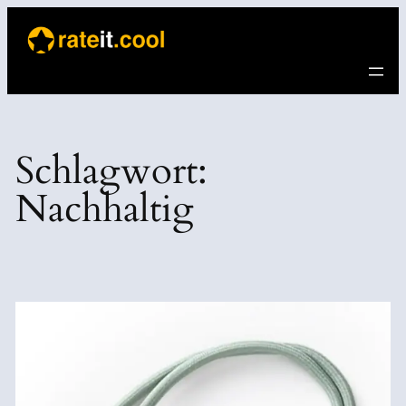
Direkt
zum
Inhalt
wechseln
Schlagwort:
Nachhaltig