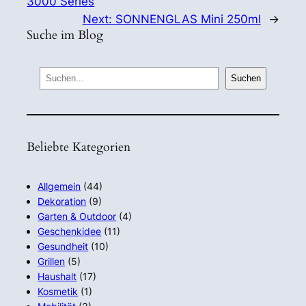
3000 Series
Next:
SONNENGLAS Mini 250ml
→
Suche im Blog
S
Suchen
e
a
r
Beliebte Kategorien
c
h
Allgemein
(44)
Dekoration
(9)
Garten & Outdoor
(4)
Geschenkidee
(11)
Gesundheit
(10)
Grillen
(5)
Haushalt
(17)
Kosmetik
(1)