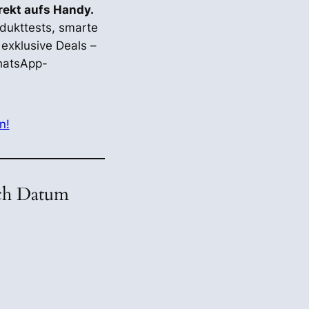
irekt aufs Handy.
odukttests, smarte
exklusive Deals –
hatsApp-
n!
ach Datum