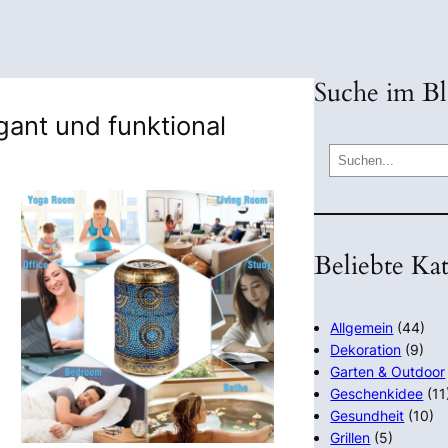
Suche im B
ant und funktional
S
e
a
r
Beliebte Ka
c
h
Allgemein
(44)
Dekoration
(9)
Garten & Outdoor
Geschenkidee
(11
Gesundheit
(10)
Grillen
(5)