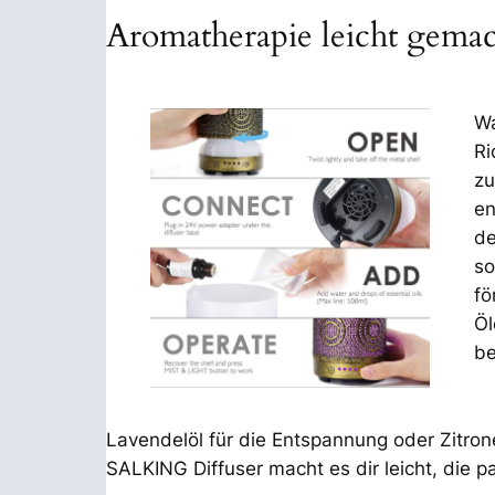
Aromatherapie leicht gema
Wa
Ri
zu
en
de
so
fö
Öl
be
Lavendelöl für die Entspannung oder Zitrone
SALKING Diffuser macht es dir leicht, die 