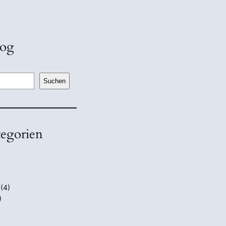
log
Suchen
tegorien
(4)
)