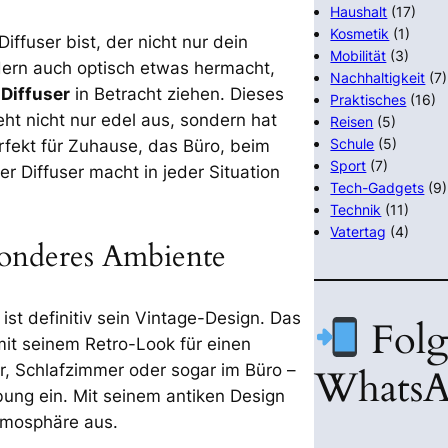
Haushalt
(17)
Kosmetik
(1)
fuser bist, der nicht nur dein
Mobilität
(3)
dern auch optisch etwas hermacht,
Nachhaltigkeit
(7)
Diffuser
in Betracht ziehen. Dieses
Praktisches
(16)
ht nicht nur edel aus, sondern hat
Reisen
(5)
Schule
(5)
erfekt für Zuhause, das Büro, beim
Sport
(7)
r Diffuser macht in jeder Situation
Tech-Gadgets
(9)
Technik
(11)
Vatertag
(4)
esonderes Ambiente
ist definitiv sein Vintage-Design. Das
Folg
mit seinem Retro-Look für einen
r, Schlafzimmer oder sogar im Büro –
WhatsA
bung ein. Mit seinem antiken Design
Atmosphäre aus.