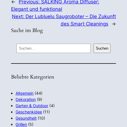
←
Previous:
SALKING Aroma Diffuser:
Elegant und funktional
Next:
Der Lubluelu Saugroboter – Die Zukunft
des Smart Cleanings
→
Suche im Blog
S
Suchen
e
a
r
Beliebte Kategorien
c
h
Allgemein
(44)
Dekoration
(9)
Garten & Outdoor
(4)
Geschenkidee
(11)
Gesundheit
(10)
Grillen
(5)