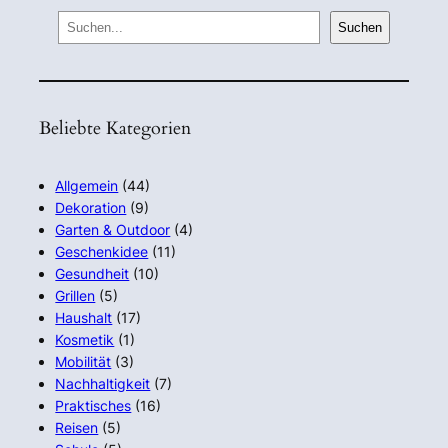
S
Suchen
e
a
r
Beliebte Kategorien
c
h
Allgemein
(44)
Dekoration
(9)
Garten & Outdoor
(4)
Geschenkidee
(11)
Gesundheit
(10)
Grillen
(5)
Haushalt
(17)
Kosmetik
(1)
Mobilität
(3)
Nachhaltigkeit
(7)
Praktisches
(16)
Reisen
(5)