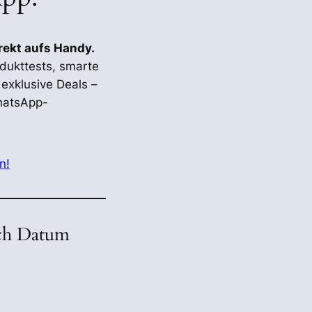
irekt aufs Handy.
odukttests, smarte
exklusive Deals –
hatsApp-
n!
ach Datum