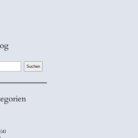
log
Suchen
tegorien
(4)