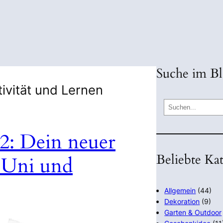
Suche im B
tivität und Lernen
S
e
a
2: Dein neuer
r
Beliebte Ka
c
, Uni und
h
Allgemein
(44)
Dekoration
(9)
Garten & Outdoor