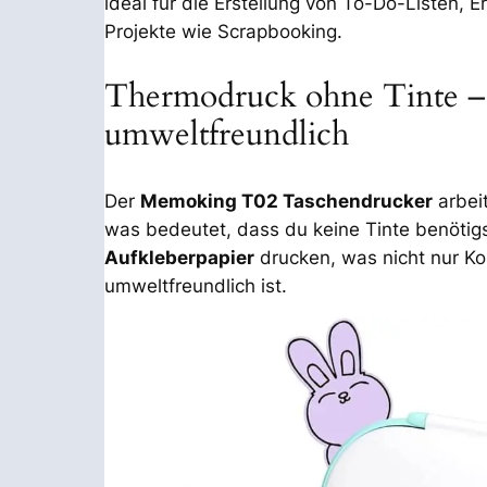
ideal für die Erstellung von To-Do-Listen, E
Projekte wie Scrapbooking.
Thermodruck ohne Tinte –
umweltfreundlich
Der
Memoking T02 Taschendrucker
arbei
was bedeutet, dass du keine Tinte benötigs
Aufkleberpapier
drucken, was nicht nur Ko
umweltfreundlich ist.